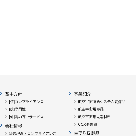
基本方針
事業紹介
[信]コンプライアンス
航空宇宙防衛システム装備品
[技]専門性
航空宇宙用部品
[対]質の高いサービス
航空宇宙用先端材料
COX事業部
会社情報
主要取扱製品
経営理念・コンプライアンス